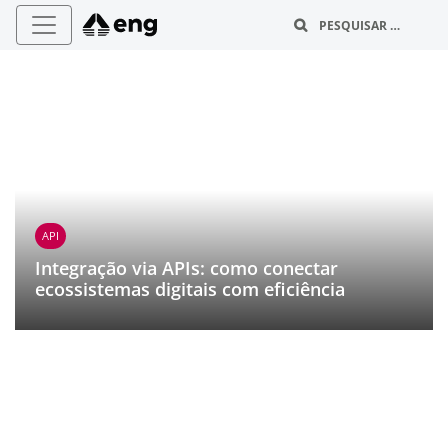
B
API
Integração via APIs: como conectar
ecossistemas digitais com eficiência