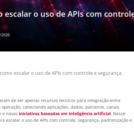
escalar o uso de APIs com control
6/2026
como escalar o uso de APIs com controle e segurança
xaram de ser apenas recursos técnicos para integração entre
 operação, conectando aplicações, dados, parceiros, canais
em e novas
iniciativas baseadas em inteligência artificial
. Nesse
ara escalar o uso de APIs com controle, segurança, padronização e