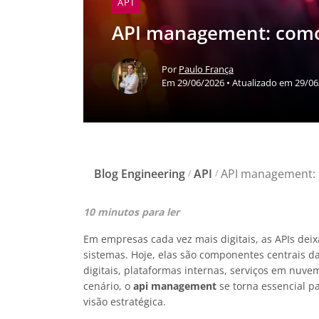
API
API management: como 
Por
Paulo França
Em 29/06/2026 • Atualizado em 29/0
Blog Engineering
API
API management: 
/
/
10 minutos para ler
Em empresas cada vez mais digitais, as APIs dei
sistemas. Hoje, elas são componentes centrais da
digitais, plataformas internas, serviços em nuv
cenário, o
api management
se torna essencial p
visão estratégica.