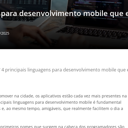
s para desenvolvimento mobile que 
2/2025
4 principais linguagens para desenvolvimento mobile que 
/
omover na cidade, os aplicativos estão cada vez mais presentes na
incipais linguagens para desenvolvimento mobile é fundamental
 e, ao mesmo tempo, amigáveis, que realmente facilitem o dia a
s primeiros nomes que surgem na cabeça dos programadores são