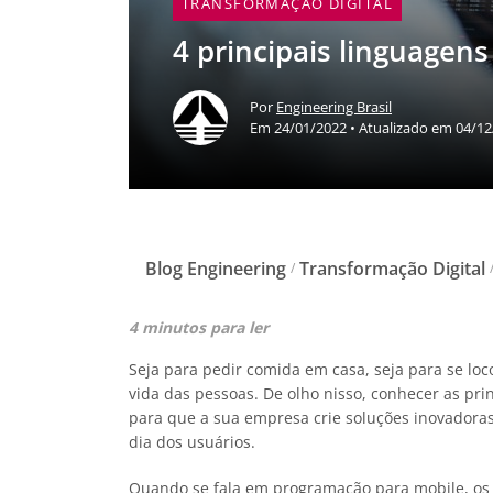
TRANSFORMAÇÃO DIGITAL
4 principais linguagen
Por
Engineering Brasil
Em 24/01/2022 • Atualizado em 04/1
Blog Engineering
Transformação Digital
/
4 minutos para ler
Seja para pedir comida em casa, seja para se loc
vida das pessoas. De olho nisso, conhecer as pr
para que a sua empresa crie soluções inovadoras
dia dos usuários.
Quando se fala em programação para mobile, o