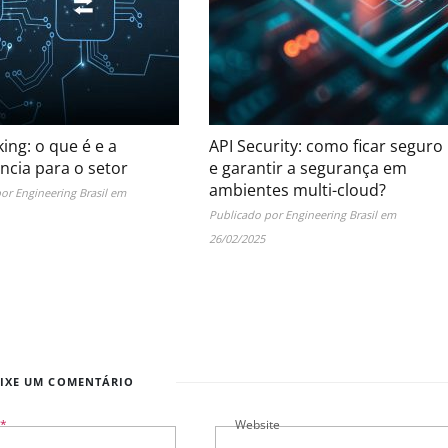
ing: o que é e a
API Security: como ficar seguro
ncia para o setor
e garantir a segurança em
ambientes multi-cloud?
por
Engineering Brasil
em
Publicado por
Engineering Brasil
em
26/02/2025
IXE UM COMENTÁRIO
*
Website