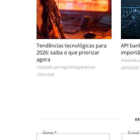
Tendências tecnológicas para
API bank
2026: saiba o que priorizar
importâ
agora
Publicado 
Publicado por
Engineering Brasil
em
28/02/2025
23/01/2026
DE
Nome
*
E-mail